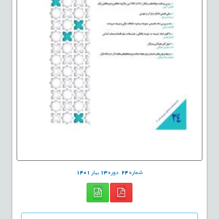
شماره
24
دوره
13
بهار
1401