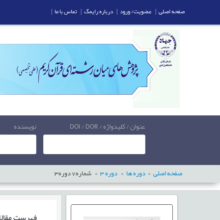
صفحه اصلی
|
عضویت/ ورود
|
درباره رایمگ
|
تماس با ما
|
عنوان / کلیدواژه / DOI / DOR
نویسنده
صفحه اصلی
دوره ها
دوره
3
شماره
7
دوره
3
فهرست مقال