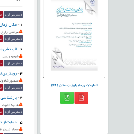
دسترسی آزاد
مق
1
-
مکان، زمان
مرتضی زارع ب
دسترسی آزاد
مق
2
-
اثربخشی معنا 
شوبو ویسی
دسترسی آزاد
مق
3
-
رویکردی نظ
منصور شاه ول
شماره
7
دوره
3
پاییز-زمستان
1391
دسترسی آزاد
مق
4
-
بازشناسی م
هانیه اخوت
دسترسی آزاد
مق
5
-
حمایت از ح
سجاد شهباز ق