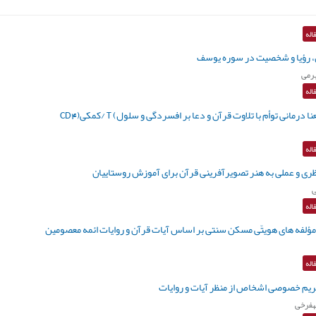
اله
، رؤیا و شخصیت در سوره یوسف
رمی
اله
درمانی توأم با تلاوت قرآن و دعا بر افسردگی و سلول) T /کمکی(CD4
اله
ری و عملی به هنر تصويرآفرینی قرآن برای آموزش روستاييان
ی
اله
ؤلفه های هويتّی مسکن سنتی بر اساس آیات قرآن و روایات ائمه معصومین
اله
ریم خصوصی اشخاص از منظر آیات و روایات
هفرخی