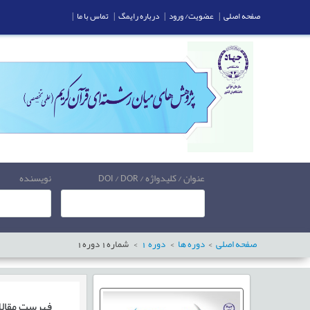
صفحه اصلی
|
عضویت/ ورود
|
درباره رایمگ
|
تماس با ما
|
عنوان / کلیدواژه / DOI / DOR
نویسنده
صفحه اصلی
دوره ها
دوره
1
شماره
1
دوره
1
فهرست مقال