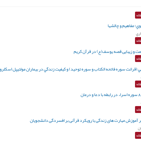
اله
ي؛ مفاهيم و چالشها
ري
اله
 و زیبایی قصه يوسف(ع) در قرآن كريم
اله
ي (قرائت سوره فاتحه الكتاب و سوره توحيد) و كيفيت زندگي در بيماران مولتيپل اسكلروز
اله
اله
ر آموزش مهارت های زندگی با رویکرد قرآنی بر افسردگی دانشجويان
ن
اله