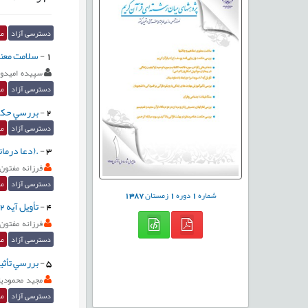
دسترسی آزاد
مق
1
-
سلامت معنو
سپيده اميدوا
دسترسی آزاد
مق
2
-
بررسي حكمت
دسترسی آزاد
مق
3
-
.(دعا درمان
فرزانه مفتون
دسترسی آزاد
مق
شماره
1
دوره
1
زمستان
1387
4
-
تأویل آيه 82 سوره اسراء در رابطه با دعا و درمان
فرزانه مفتون
دسترسی آزاد
مق
5
-
بررسي تأثی
مجید محمودیا
دسترسی آزاد
مق