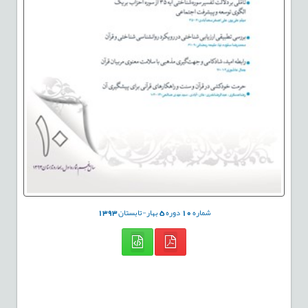
شماره
10
دوره
5
بهار-تابستان
1393