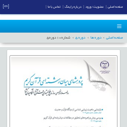
[en]
صفحه اصلی
|
عضویت/ ورود
|
درباره رایمگ
|
تماس با ما
|
صفحه اصلی
دوره ها
دوره
5
شماره
10
دوره
5