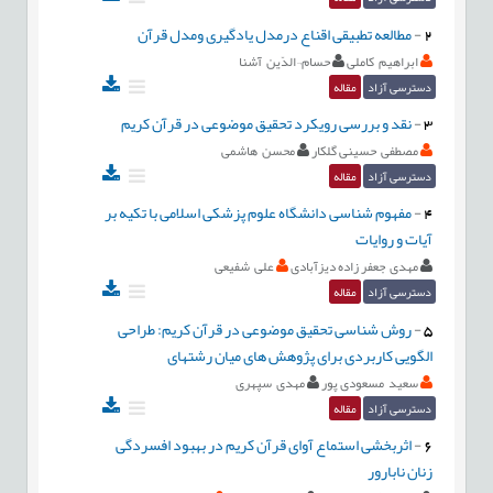
2
-
مطالعه تطبیقی اقناع درمدل یادگیری ومدل قرآن
ابراهیم کاملی
حسام¬الدّین آشنا
دسترسی آزاد
مقاله
3
-
نقد و بررسی رویکرد تحقیق موضوعی در قرآن کریم
مصطفی حسینی گلکار
محسن هاشمی
دسترسی آزاد
مقاله
4
-
مفهوم شناسی دانشگاه علوم پزشکی اسلامی با تکیه بر
آیات و روایات
مهدی جعفر زاده دیزآبادی
علی شفیعی
دسترسی آزاد
مقاله
5
-
روش شناسی تحقیق موضوعی در قرآن کریم: طراحی
الگویی کاربردی برای پژوهش های میان رشتهای
سعید مسعودی پور
مهدی سپهری
دسترسی آزاد
مقاله
6
-
اثربخشی استماع آوای قرآن کریم در بهبود افسردگی
زنان نابارور