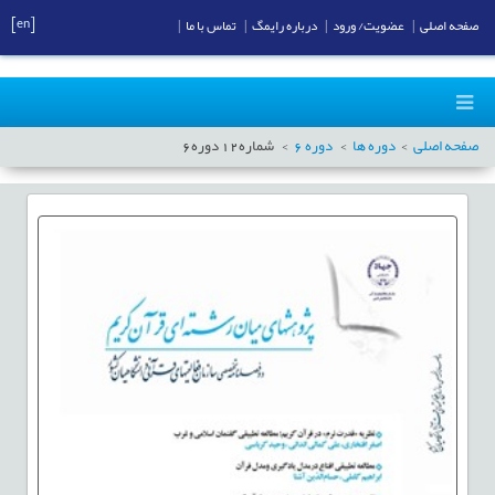
[en]
صفحه اصلی
|
عضویت/ ورود
|
درباره رایمگ
|
تماس با ما
|
صفحه اصلی
دوره ها
دوره
6
شماره
12
دوره
6