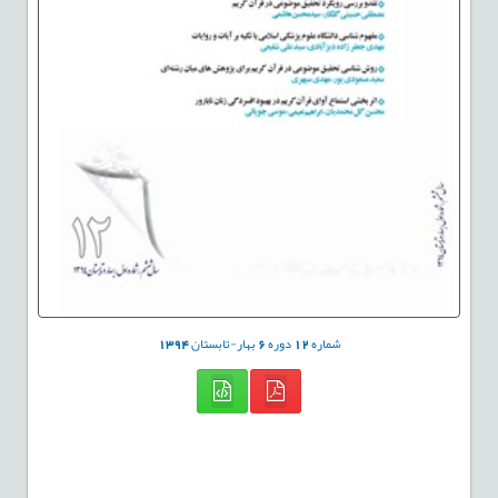
شماره
12
دوره
6
بهار-تابستان
1394