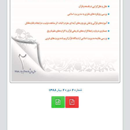
شماره
2
دوره
2
بهار
1388