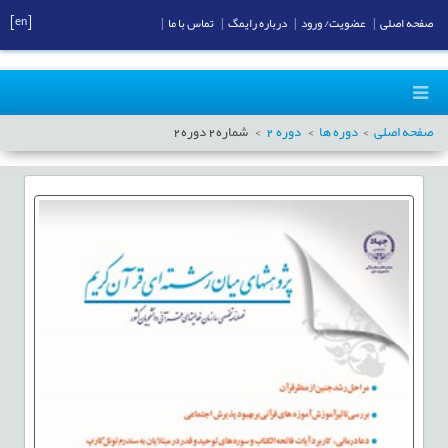
[en]
صفحه اصلی
|
عضویت/ ورود
|
درباره رایمگ
|
تماس با ما
|
صفحه اصلی
دوره ها
دوره
2
شماره
2
دوره
2