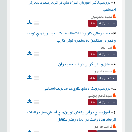
2
-
بررسي تأثیر آموزش آموزه های قرآنی بر بهبود پذیرش
اجتماعی
مجید محمودیان
دسترسی آزاد
مقاله
3
-
دعا درمانی:كاربردآيات فاتحه الكتاب وسوره هاي توحيد
و قدر در مبتلایان به سندرم تونل کارپ
ليلا اتفاق
دسترسی آزاد
مقاله
4
-
عقل و عقل گرایی در فلسفه و قرآن
نفیسه امیری
دسترسی آزاد
مقاله
5
-
بررسی رویکردهای نظری به مدیریت اسلامی
سید کاظم چاوشی
دسترسی آزاد
مقاله
6
-
آموزه هاي قرآني و نقش نورون‌هاي آينه‌اي مغز در اثبات
اثرمشاهده و نيت در ايجاد رفتار متقابل
فرانك فرزدي