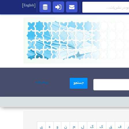
[English]
پیشرفته
جستجو
ف
ق
ک
گ
ل
م
ن
و
ه
ی