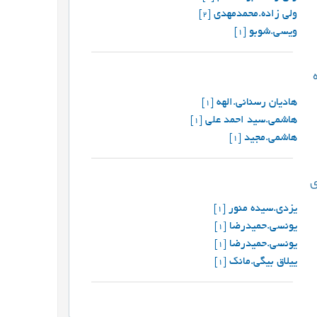
ولی زاده.محمدمهدی
[2]
ویسی.شوبو
[1]
هادیان رسنانی.الهه
[1]
هاشمی.سید احمد علی
[1]
هاشمی.مجید
[1]
یزدی.سیده منور
[1]
یونسی.حمیدرضا
[1]
یونسی.حمیدرضا
[1]
ییلاق بیگی.مانک
[1]