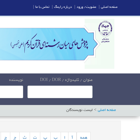
صفحه اصلی
|
عضویت/ ورود
|
درباره رایمگ
|
تماس با ما
|
عنوان / کلیدواژه / DOI / DOR
نویسنده
صفحه اصلی
لیست نویسندگان
همه
آ
ا
ب
پ
ت
ث
ج
چ