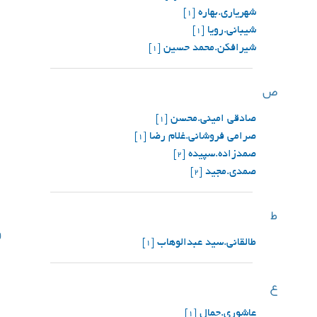
شهریاری.بهاره
[1]
شیبانی.رویا
[1]
شیرافکن.محمد حسین
[1]
ص
صادقی امینی.محسن
[1]
صرامی فروشانی.غلام رضا
[1]
صمدزاده.سپیده
[2]
صمدی.مجید
[2]
ط
و
طالقانی.سید عبدالوهاب
[1]
ع
عاشوری.جمال
[1]