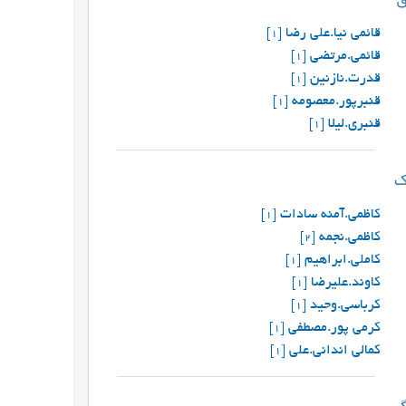
قائمی نیا.علی رضا
[1]
قائمی.مرتضی
[1]
قدرت.نازنین
[1]
قنبرپور.معصومه
[1]
قنبری.لیلا
[1]
کاظمی.آمنه سادات
[1]
کاظمی.نجمه
[2]
کاملی.ابراهیم
[1]
کاوند.علیرضا
[1]
کرباسی.وحید
[1]
کرمی پور.مصطفی
[1]
کمالی اندانی.علی
[1]