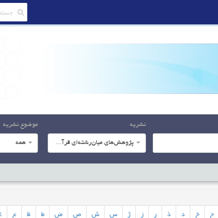
نشریه
موضوع نشریه
پژوهش‌های میان‌رشته‌ای قرآن کریم
همه
ح
خ
د
ذ
ر
ز
ژ
س
ش
ص
ض
ط
ظ
ع
غ