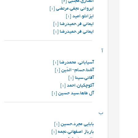
انصاری.مجتبی
[2]
ایروانی نجفی.مرتضی
[1]
ایزانلو.امید
[1]
ایمانی فر.حمیدرضا
[1]
ايمانی فر.حميدرضا
[1]
آ
آسیابانی. محمدرضا
[1]
آشنا.حسام¬الدّین
[1]
آقائی.سینا
[1]
آکوچکیان.احمد
[1]
آل طاها.سید حسین
[1]
ب
بابایی مجرد.حسین
[1]
بارباز اصفهانی.نجمه
[1]