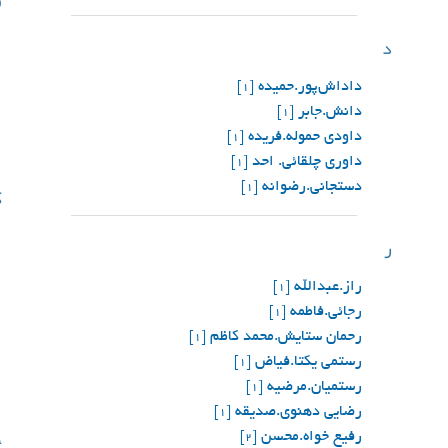
د
داداش‌پور.حمیده
[1]
دانش.جابر
[1]
داودی حموله.فریده
[1]
داوری چلقائی. احد
[1]
دستجانی.رضوانه
ک
[1]
ر
راز.عبدالله
[1]
رجائی.فاطمه
[1]
رحمان ستایش.محمد کاظم
[1]
رستمی یکتا.فیاض
[1]
رستمیان.مرضیه
[1]
رضایی دهنوی.صدیقه
[1]
رفیع خواه.محسن
[2]