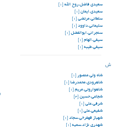
سعیدی فاضل.روح الله
[1]
سعیدی.ایمان
[1]
سلطانی.مرتضی
[1]
سليماني.داوود
[1]
سنجرانی.ابوالفضل
[1]
سیفی.الهام
[1]
سیفی.طیبه
[1]
ش
شاه ولی.منصور
[1]
شاهرودی.محمدرضا
[1]
شاهواروتی.مریم
ن
[1]
شجاعی.حسین
[3]
شرفی.علی
[1]
شفیعی.علی
[1]
شهباز قهفرخی.سجاد
[1]
شهدری نژاد.سمیه
[1]