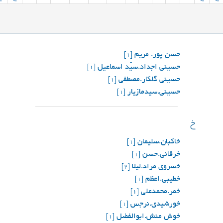
حسن پور. مریم
[1]
حسینی اجداد.سیّد اسماعیل
[1]
حسینی گلکار.مصطفی
[1]
حسینی.سیدمازیار
[1]
خ
خاکبان.سلیمان
[1]
خرقانی.حسن
[1]
خسروی مراد.لیلا
[2]
خطیبی.اعظم
[1]
خمر.محمدعلی
[1]
خورشیدی.نرجس
[1]
خوش منش.ابوالفضل
ق
[1]