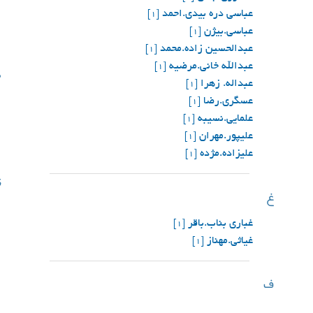
عباسی دره بیدی.احمد
[1]
عباسی.بیژن
[1]
عبدالحسین زاده.محمد
[1]
عبدالله خانی.مرضیه
ه
[1]
عبداله. زهرا
[1]
عسگری.رضا
[1]
علمایی.نسيبه
[1]
علیپور.مهران
[1]
علیزاده.مژده
[1]
ی
غ
غباری بناب.باقر
[1]
غیاثی.مهناز
[1]
ف