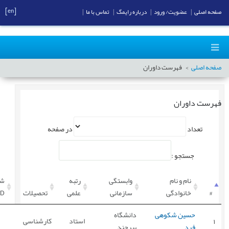
[en]
صفحه اصلی
|
عضویت/ ورود
|
درباره رایمگ
|
تماس با ما
|
صفحه اصلی
فهرست داوران
فهرست داوران
تعداد
در صفحه
جستجو :
نام و نام
وابستگی
رتبه
شن
#
خانوادگی
سازمانی
علمی
تحصیلات
ID
حسین شکوهی
دانشگاه
1
استاد
کارشناسی
فرد
بیرجند