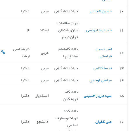
10
حسین شجاعی
جهاددانشگاهی
مربی
دکترا
مرکز مطالعات
11
حمیدرضا یونسی
میان رشته‌ای
استاد
4
قرآن کریم
امیرحسین
دانشگاه امام
کارشناسی
12
مربی
فراستی
صادق(ع)
ارشد
13
نجمه کاظمی
جهاددانشگاهی
مربی
دکترا
14
مرتضی اوحدی
جهاددانشگاهی
مربی
دکترا
دانشگاه
15
سیدمازیار حسینی
استادیار
دکترا
فرهنگیان
دانشکده
الهیات و معارف
16
علی ثقفیان
دانشجو
دکترا
اسلامی