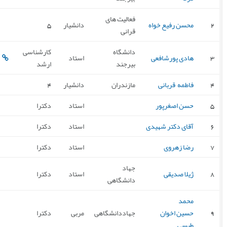
فعالیت های
2
محسن رفیع خواه
دانشیار
5
قرانی
دانشگاه
کارشناسی
3
هادی پورشافعی
استاد
بیرجند
ارشد
4
فاطمه قربانی
مازندران
دانشیار
4
5
حسن اصغرپور
استاد
دکترا
6
آقای دکتر شهیدی
استاد
دکترا
7
رضا زهروی
استاد
دکترا
جهاد
8
ژیلا صدیقی
استاد
دکترا
دانشگاهی
محمد
9
حسین اخوان
جهاددانشگاهی
مربی
دکترا
طبسی