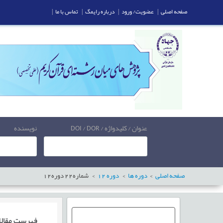
صفحه اصلی
|
عضویت/ ورود
|
درباره رایمگ
|
تماس با ما
|
عنوان / کلیدواژه / DOI / DOR
نویسنده
صفحه اصلی
دوره ها
دوره
12
شماره
22
دوره
12
فهرست مقال