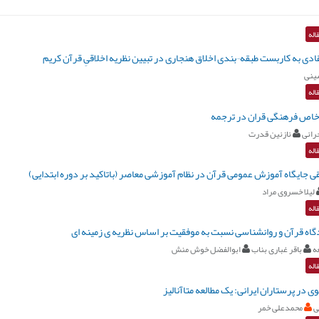
اله
ادی به کاربست طبقه¬بندی اخلاق هنجاری در تبیین نظریه اخلاقیِ قرآن کریم
ینی
اله
خاص فرهنگی قران در ترجمه
رانی
نازنین قدرت
اله
ی جایگاه آموزش عمومی قرآن در نظام آموزشی معاصر (باتاکید بر دوره ابتدایی)
لیلا خسروی مراد
اله
اه قرآن و روانشناسی نسبت به موفقیت بر اساس نظریه ی زمینه ای
ه
باقر غباری بناب
ابوالفضل خوش منش
اله
 در پرستاران ایرانی: یک مطالعه متاآنالیز
ی
محمدعلی خمر