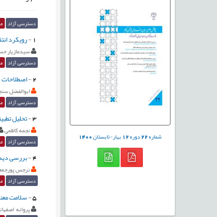
دسترسی آزاد
مق
1
-
رویکرد انتق
سیدمازیار حس
دسترسی آزاد
مق
2
-
اصطلاحات 
ابوالفضل سنج
دسترسی آزاد
مق
3
-
تحلیل تطبیق
نجمه کاظمی
شماره
22
دوره
12
بهار-تابستان
1400
دسترسی آزاد
مق
4
-
بررسی دیدگ
نرجس پورجمع
دسترسی آزاد
مق
5
-
سلامت معنوی
پروانه اصفهان