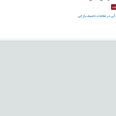
اله
رآنی در مقامات ناصیف یازجی