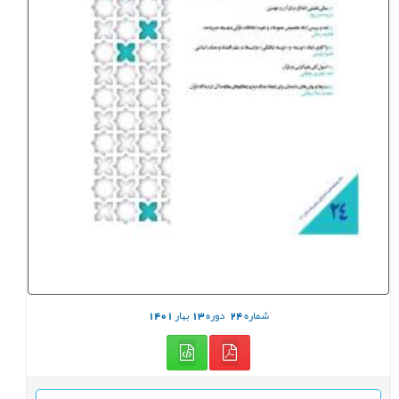
شماره
24
دوره
13
بهار
1401