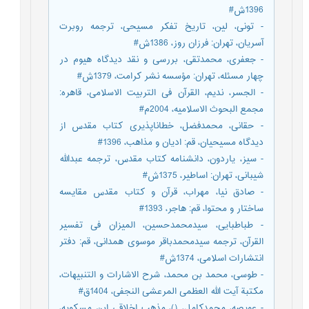
1396ش#
- تونی، لین، تاریخ تفکر مسیحی، ترجمه روبرت
آسریان، تهران: فرزان روز، 1386ش#
- جعفری، محمدتقی، بررسی و نقد دیدگاه هیوم در
چهار مسئله، تهران: مؤسسه نشر کرامت، 1379ش#
- الجسر، ندیم، القرآن فی التربیت الاسلامی، قاهره:
مجمع البحوث الاسلامیه، 2004م#
- حقانی، محمدفضل، خطاناپذیری کتاب مقدس از
دیدگاه مسیحیان، قم: ادیان و مذاهب، 1396#
- سیز، یاردون، دانشنامه کتاب مقدس، ترجمه عبدالله
شیبانی، تهران: اساطیر، 1375ش#
- صادق نیا، مهراب، قرآن و کتاب مقدس مقایسه
ساختار و محتوا، قم: هاجر، 1393#
- طباطبایی، سیدمحمدحسین، المیزان فی تفسیر
القرآن، ترجمه سیدمحمدباقر موسوی همدانی، قم: دفتر
انتشارات اسلامی، 1374ش#
- طوسی، محمد بن محمد، شرح الاشارات و التنبیهات،
مکتبة آیت الله العظمی المرعشی النجفی، 1404ق#
- عویصه، محمدکامل، ()، مذهب اخلاقی ابن مسکویه،