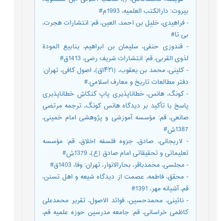
بیروت: دارالکتب العلمیه، 1993م#
- فراهیدی، خلیل بن احمد، العین، قم: انتشارات هجرت،
بی تا#
- قندوزی حنفی، سلیمان بن ابراهیم، ینابیع المودة
لذوی القربی، قم: انتشارات شریف رضی، 1413ق#
- کلینی، محمد بن یعقوب، (۱۴۲۱ق)، اصول کافی، تهران:
دفتر مطالعات تاريخ و معارف اسلامي.#
- کونگ، هانس، خطاناپذیری پاپ کنکاش خطاناپذیری
پاسخ با تأکید بر دیدگاه هانس کونگ، ترجمه مرتضی
صانعی، قم: مؤسسه آموزشی و پژوهشی امام خمینی،
1387ش#
- لاریجانی، صادق، جزوه فلسفه اخلاق، قم: مؤسسه
تعلیماتی و تحقیقاتی امام صادق (ع)، 1379ش#
- مجلسی، محمدباقر، بحارالانوار، تهران: وفا، 1403ق#
- محقق، فاطمه، عصمت از دیدگاه شیعه و اهل تسنن،
قم، آشیانه مهر، 1391#
- نائینی، محمدحسین، فوائد الاصول، تقریر محمدعلی
کاظمی خراسانی، قم: جامعه مدرسین حوزه علمیه قم،