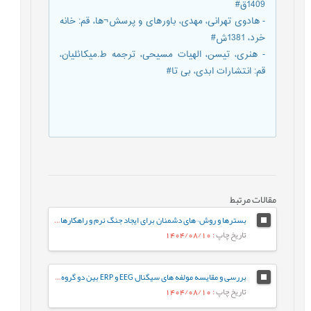
1409ق#
- هادوی تهرانی، مهدی، باورهای و پرسش¬ها، قم: خانه
خرد، 1381ش#
- هنری، تیسن، الهیات مسیحی، ترجمه ط.میکائلیان،
قم: انتشارات ابدی، بی تا#
مقالات مرتبط
بسترها و روش¬های دشمنان برای ایجاد جنگ نرم و راهکارهای مقابله با آن ازدیدگاه قرآن
تاریخ چاپ
: 1404/08/10
بررسی و مقایسه مولفه های سیگنال EEG و ERP بین دو گروه حافظین و غیر حافظین قرآن
تاریخ چاپ
: 1404/08/10