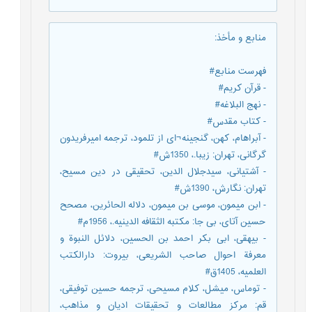
منابع و مأخذ
:
فهرست منابع#
- قرآن کریم#
- نهج البلاغه#
- کتاب مقدس#
- آبراهام، کهن، گنجینه¬ای از تلمود، ترجمه امیرفریدون
گرگانی، تهران: زیبا.، 1350ش#
- آشتیانی، سیدجلال الدین، تحقیقی در دین مسیح،
تهران: نگارش، 1390ش#
- ابن میمون، موسی بن میمون، دلاله الحائرین، مصحح
حسین آتای، بی جا: مکتبه الثقافه الدینیه.، 1956م#
- بیهقی، ابی بکر احمد بن الحسین، دلائل النبوة و
معرفة احوال صاحب الشریعی، بیروت: دارالکتب
العلمیه، 1405ق#
- توماس، میشل، کلام مسیحی، ترجمه حسین توفیقی،
قم: مرکز مطالعات و تحقیقات ادیان و مذاهب،