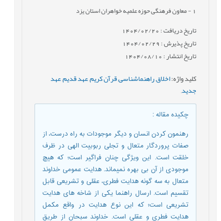
1
- معاون فرهنگی حوزه علمیه خواهران استان یزد
تاریخ دریافت : 1404/02/20
تاریخ پذیرش : 1404/02/29
تاریخ انتشار : 1404/08/10
کلید واژه
:
اخلاق
,
راهنماشناسی
,
قرآن کریم
,
عهد قدیم
,
عهد
جدید
,
چکیده مقاله
:
رهنمون کردن انسان و دیگر موجودات به راه درست، از
صفات پروردگار متعال و تجلی ربوبیت الهی در ظرف
خلقت است. این ویژگی چنان فراگیر است؛ که هیچ
موجودی از آن بی بهره نمی­ماند. هدایت عمومی خداوند
متعال به سه گونه هدایت فطری، عقلی و تشریعی قابل
تقسیم است. ارسال راهنما یکی از شاخه های هدایت
تشریعی است؛ که این نوع هدایت در واقع مکمل
هدایت فطری و عقلی است. خداوند سبحان از طریق