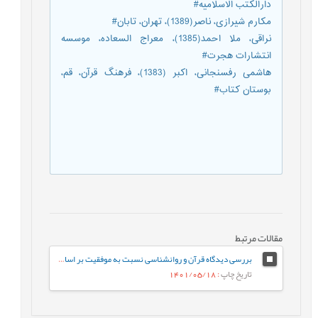
دارالکتب الاسلامیه#
مکارم شیرازی، ناصر(1389)، تهران، تابان#
نراقی، ملا احمد(1385)، معراج السعاده، موسسه
انتشارات هجرت#
هاشمی رفسنجانی، اکبر (1383)، فرهنگ قرآن، قم،
بوستان کتاب#
مقالات مرتبط
بررسی دیدگاه قرآن و روانشناسی نسبت به موفقیت بر اساس نظریه ی زمینه ای
تاریخ چاپ
: 1401/05/18