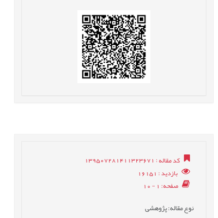
کد مقاله
: 139507281411323671
بازدید
: 16151
صفحه
: 1 - 10
نوع مقاله
: پژوهشی