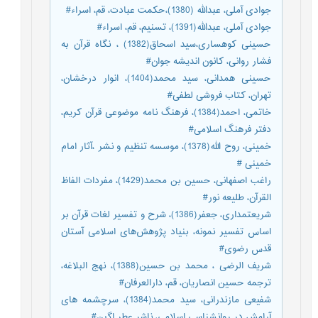
جوادی آملی، عبدالله (1380)،حکمت عبادت، قم، اسراء#
جوادی آملی، عبدالله(1391)، تسنیم، قم، اسراء#
حسینی کوهساری،سید اسحاق(1382) ، نگاه قرآن به
فشار روانی، کانون اندیشه جوان#
حسینی همدانی، سید محمد(1404)، انوار درخشان،
تهران، کتاب فروشی لطفی#
خاتمی، احمد(1384)، فرهنگ نامه موضوعی قرآن کریم،
دفتر فرهنگ اسلامی#
خمینی، روح الله(1378)، موسسه تنظیم و نشر ،آثار امام
خمینی #
راغب اصفهانی، حسین بن محمد(1429)، مفردات الفاظ
القرآن، طلیعه نور#
شریعتمداری، جعفر(1386)، شرح و تفسیر لغات قرآن بر
اساس تفسیر نمونه، بنیاد پژوهش‌های اسلامی آستان
قدس رضوی#
شریف الرضی ، محمد بن حسین(1388)، نهج البلاغه،
ترجمه حسین انصاریان، قم، دارالعرفان#
شفیعی مازندرانی، سید محمد(1384)، سرچشمه های
آرامش در روانشناسی اسلامی، ناشر عطر اگین#