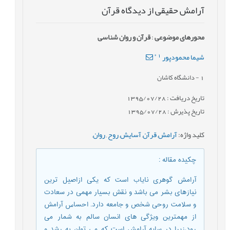
آرامش حقیقی از دیدگاه قرآن
محورهای موضوعی
:
قرآن و روان شناسی
*
1
شیما محمودپور
1
- دانشگاه کاشان
تاریخ دریافت : 1395/07/28
تاریخ پذیرش : 1395/07/28
کلید واژه
:
آرامش
,
قرآن
,
آسایش
,
روح
,
روان
,
چکیده مقاله
:
آرامش گوهری نایاب است که یکی ازاصیل ترین
نیازهای بشر می باشد و نقش بسیار مهمی در سعادت
و سلامت روحی شخص و جامعه دارد. احساس آرامش
از مهمترین ویژگی های انسان سالم به شمار می
رود،زیرا در سایه آرامش است که می توان به رشد و