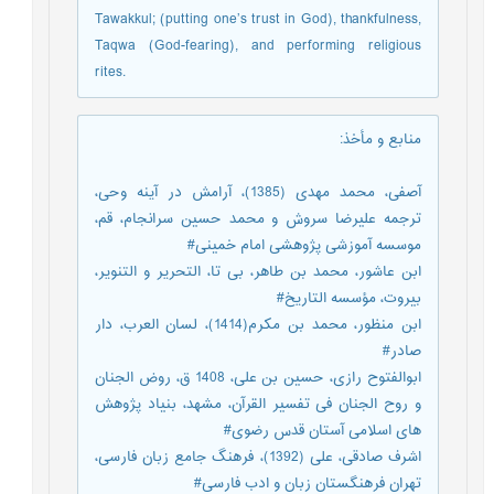
Tawakkul; (putting one’s trust in God), thankfulness,
Taqwa (God-fearing), and performing religious
rites.
منابع و مأخذ
:
آصفی، محمد مهدی (1385)، آرامش در آینه وحی،
ترجمه علیرضا سروش و محمد حسین سرانجام، قم،
موسسه آموزشی پژوهشی امام خمینی#
ابن عاشور، محمد بن طاهر، بی تا، التحریر و التنویر،
بیروت، مؤسسه التاریخ#
ابن منظور، محمد بن مکرم(1414)، لسان العرب، دار
صادر#
ابوالفتوح رازی، حسین بن علی، 1408 ق، روض الجنان
و روح الجنان فی تفسیر القرآن، مشهد، بنیاد پژوهش
های اسلامی آستان قدس رضوی#
اشرف صادقی، علی (1392)، فرهنگ جامع زبان فارسی،
تهران فرهنگستان زبان و ادب فارسی#