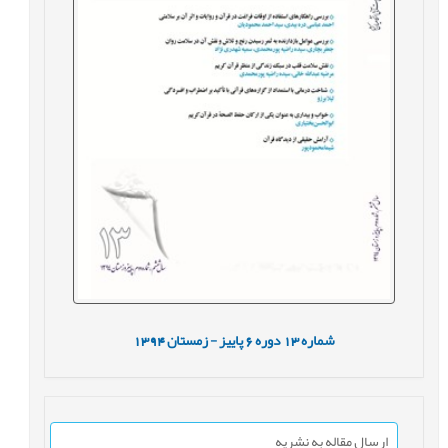
شماره
13
دوره
6
پاییز - زمستان
1394
ارسال مقاله به نشریه