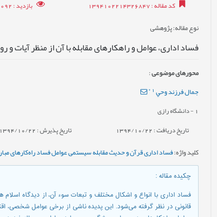
کد مقاله
: 1394102214326847
بازدید
: 14092
نوع مقاله
: پژوهشی
فساد اداری، عوامل و راهکارهای مقابله با آن از منظر آیات و رو
محورهای موضوعی
:
*
1
جمال فرزند وحي
1
- دانشگاه رازی
تاریخ دریافت : 1394/10/22
تاریخ پذیرش : 1394/10/22
کلید واژه
:
فساد اداری قرآن و حدیث مقابله سیستمی عوامل فساد راه‌کارهای مبارز
چکیده مقاله
:
فساد اداری با انواع و اشکال مختلف و تبعات سوء آن، از دیدگاه اسلام
قانونی در نظر گرفته می‌شود. این پدیده ناشی از برخی عوامل شخصی، ا