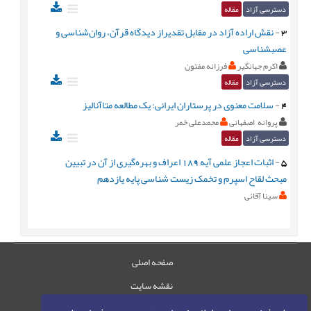
دسترسی آزاد
مقاله
3
-
نقش اراده آزاد در مقابل تقديراز دیدگاه قرآن، روان‌شناسی و
عصب‏شناسی
اکرم جهانگیر
فرزانه مفتون
دسترسی آزاد
مقاله
4
-
سلامت معنوی در پرستاران ایرانی: یک مطالعه متاآنالیز
پروانه اصفهانی
محمدعلی خمر
دسترسی آزاد
مقاله
5
-
اثبات اعجاز علمی آیه 189 اعراف و بهره‌گیری از آن در تبیین
مبحث لقاح اسپرم و تخمک زیست شناسی پایه یازدهم
سینا آقائی
صفحه اصلی
نقشه سایت
تماس با ما