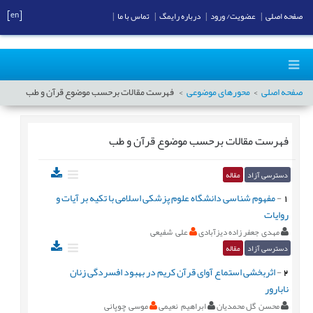
[en]
صفحه اصلی
|
عضویت/ ورود
|
درباره رایمگ
|
تماس با ما
|
صفحه اصلی
محورهای موضوعی
فهرست مقالات برحسب موضوع
قرآن و طب
فهرست مقالات برحسب موضوع
قرآن و طب
دسترسی آزاد
مقاله
1
-
مفهوم شناسی دانشگاه علوم پزشکی اسلامی با تکیه بر آیات و
روایات
مهدی جعفر زاده دیزآبادی
علی شفیعی
دسترسی آزاد
مقاله
2
-
اثربخشی استماع آوای قرآن کریم در بهبود افسردگی زنان
نابارور
محسن گل محمدیان
ابراهیم نعیمی
موسی چوپانی